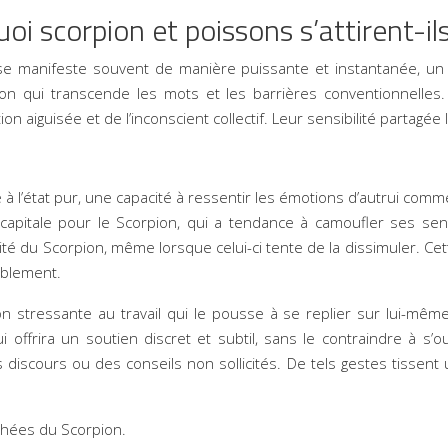
uoi scorpion et poissons s’attirent-il
 se manifeste souvent de manière puissante et instantanée, 
on qui transcende les mots et les barrières conventionnelles
aiguisée et de l’inconscient collectif. Leur sensibilité partagée les
 l’état pur, une capacité à ressentir les émotions d’autrui comme 
 capitale pour le Scorpion, qui a tendance à camoufler ses s
lité du Scorpion, même lorsque celui-ci tente de la dissimuler. C
tablement.
n stressante au travail qui le pousse à se replier sur lui-même
offrira un soutien discret et subtil, sans le contraindre à s’ou
iscours ou des conseils non sollicités. De tels gestes tissent un
chées du Scorpion.