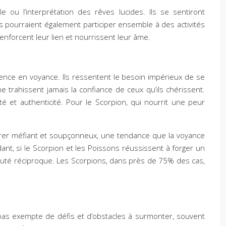
 ou l’interprétation des rêves lucides. Ils se sentiront
 pourraient également participer ensemble à des activités
enforcent leur lien et nourrissent leur âme.
dence en voyance. Ils ressentent le besoin impérieux de se
e trahissent jamais la confiance de ceux qu’ils chérissent.
té et authenticité. Pour le Scorpion, qui nourrit une peur
ntrer méfiant et soupçonneux, une tendance que la voyance
nt, si le Scorpion et les Poissons réussissent à forger un
oyauté réciproque. Les Scorpions, dans près de 75% des cas,
t pas exempte de défis et d’obstacles à surmonter, souvent