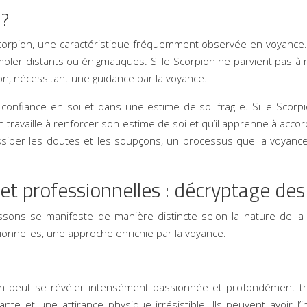
 ?
Scorpion, une caractéristique fréquemment observée en voyance.
ler distants ou énigmatiques. Si le Scorpion ne parvient pas à maî
on, nécessitant une guidance par la voyance.
fiance en soi et dans une estime de soi fragile. Si le Scorpio
ion travaille à renforcer son estime de soi et qu’il apprenne à ac
ssiper les doutes et les soupçons, un processus que la voyance
et professionnelles : décryptage de
issons se manifeste de manière distincte selon la nature de la
ionnelles, une approche enrichie par la voyance.
n peut se révéler intensément passionnée et profondément tra
ante et une attirance physique irrésistible. Ils peuvent avoir