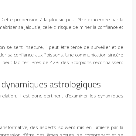
 Cette propension à la jalousie peut être exacerbée par la
triser sa jalousie, celle-ci risque de miner la confiance et
n se sent insecure, il peut être tenté de surveiller et de
corder sa confiance aux Poissons. Une communication sincère
 peut faciliter. Près de 42% des Scorpions reconnaissent
s dynamiques astrologiques
 relation. Il est donc pertinent d’examiner les dynamiques
nsformative, des aspects souvent mis en lumière par la
 l’impression d’être des âmes sœurs, se comprenant et se