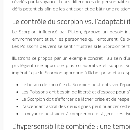
révélés par la voyance. Leurs différences de personnalité 
défis potentiels afin de les anticiper et de bâtir une relat
Le contrôle du scorpion vs. l’adaptabil
Le Scorpion, influencé par Pluton, éprouve un besoin in
environnement et sur les personnes qui l’entourent. Ce bes
Les Poissons peuvent se sentir frustrés si le Scorpion tent
Illustrons ce propos par un exemple concret : au sein d’
privilégient une approche plus collaborative et souple. S
impératif que le Scorpion apprenne à lâcher prise et à res
Le besoin de contrôle du Scorpion peut entraver l’é
Les Poissons ont besoin de liberté et d’espace pour s
Le Scorpion doit s’efforcer de lâcher prise et de respec
L’ascendant astral des deux signes peut nuancer cett
La voyance peut aider à comprendre et à gérer ces 
L’hypersensibilité combinée : une tem