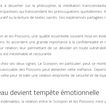
 disserter sur la philosophie, la méditation transcendantale
spectives qui transcendent les préoccupations quotidiennes. Ils
auratif ou la lecture de textes sacrés. Ces expériences partagées r
on et les Poissons, une qualité essentielle souvent mise en évi
ons. Ils accordent une grande importance à la confidentialité et n
ur relation, leur permettant de se dévoiler en toute vulnérabili
ns est inestimable et rassurante.
chez ces deux signes. Le Scorpion, en particulier, peut se mo
nsaisissable des Poissons peut alimenter cette méfiance. Cependa
r cette peur et bâtir une relation empreinte de sécurité et de l
 l’eau devient tempête émotionnelle
 indéniables, la relation entre le Scorpion et les Poissons n’es