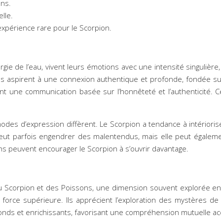
ons.
lle.
expérience rare pour le Scorpion.
ie de l’eau, vivent leurs émotions avec une intensité singulière,
Ils aspirent à une connexion authentique et profonde, fondée sur 
iant une communication basée sur l’honnêteté et l’authenticité
modes d’expression diffèrent. Le Scorpion a tendance à intérioris
peut parfois engendrer des malentendus, mais elle peut égalem
ns peuvent encourager le Scorpion à s’ouvrir davantage.
ce du Scorpion et des Poissons, une dimension souvent explorée e
 force supérieure. Ils apprécient l’exploration des mystères de 
onds et enrichissants, favorisant une compréhension mutuelle ac