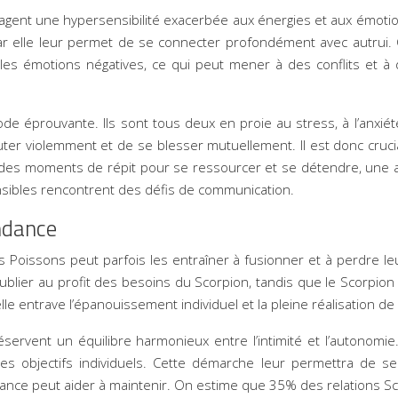
tagent une hypersensibilité exacerbée aux énergies et aux émotio
 car elle leur permet de se connecter profondément avec autrui
les émotions négatives, ce qui peut mener à des conflits et à 
éprouvante. Ils sont tous deux en proie au stress, à l’anxiété et 
uter violemment et de se blesser mutuellement. Il est donc cruc
ent des moments de répit pour se ressourcer et se détendre, un
ibles rencontrent des défis de communication.
ndance
es Poissons peut parfois les entraîner à fusionner et à perdre 
oublier au profit des besoins du Scorpion, tandis que le Scorpi
e entrave l’épanouissement individuel et la pleine réalisation de 
servent un équilibre harmonieux entre l’intimité et l’autonomie. 
des objectifs individuels. Cette démarche leur permettra de 
 voyance peut aider à maintenir. On estime que 35% des relation