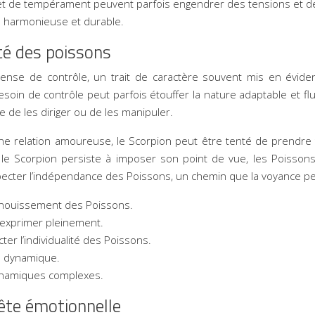
et de tempérament peuvent parfois engendrer des tensions et des 
ion harmonieuse et durable.
ité des poissons
tense de contrôle, un trait de caractère souvent mis en évid
oin de contrôle peut parfois étouffer la nature adaptable et fluid
e de les diriger ou de les manipuler.
une relation amoureuse, le Scorpion peut être tenté de prendre 
i le Scorpion persiste à imposer son point de vue, les Poissons
pecter l’indépendance des Poissons, un chemin que la voyance peu
panouissement des Poissons.
’exprimer pleinement.
ter l’individualité des Poissons.
e dynamique.
dynamiques complexes.
pête émotionnelle