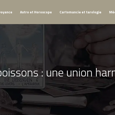
voyance
Astro et Horoscope
Cartomancie et tarologie
Méd
 poissons : une union ha