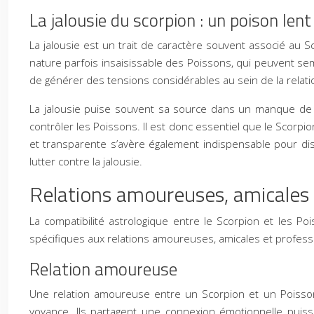
La jalousie du scorpion : un poison lent
La jalousie est un trait de caractère souvent associé au 
nature parfois insaisissable des Poissons, qui peuvent semb
de générer des tensions considérables au sein de la relati
La jalousie puise souvent sa source dans un manque de con
contrôler les Poissons. Il est donc essentiel que le Scorp
et transparente s’avère également indispensable pour di
lutter contre la jalousie.
Relations amoureuses, amicales 
La compatibilité astrologique entre le Scorpion et les Po
spécifiques aux relations amoureuses, amicales et profess
Relation amoureuse
Une relation amoureuse entre un Scorpion et un Poisso
voyance. Ils partagent une connexion émotionnelle puiss