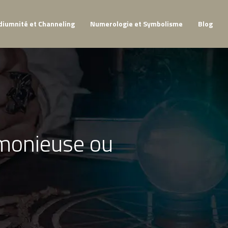
iumnité et Channeling
Numerologie et Symbolisme
Blog
rmonieuse ou