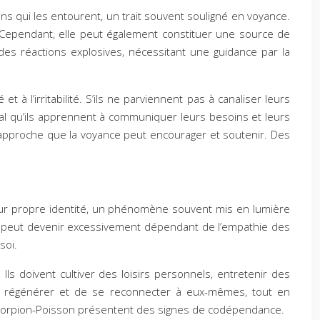
ns qui les entourent, un trait souvent souligné en voyance.
. Cependant, elle peut également constituer une source de
des réactions explosives, nécessitant une guidance par la
à l’irritabilité. S’ils ne parviennent pas à canaliser leurs
ial qu’ils apprennent à communiquer leurs besoins et leurs
e approche que la voyance peut encourager et soutenir. Des
leur propre identité, un phénomène souvent mis en lumière
on peut devenir excessivement dépendant de l’empathie des
soi.
Ils doivent cultiver des loisirs personnels, entretenir des
se régénérer et de se reconnecter à eux-mêmes, tout en
s Scorpion-Poisson présentent des signes de codépendance.