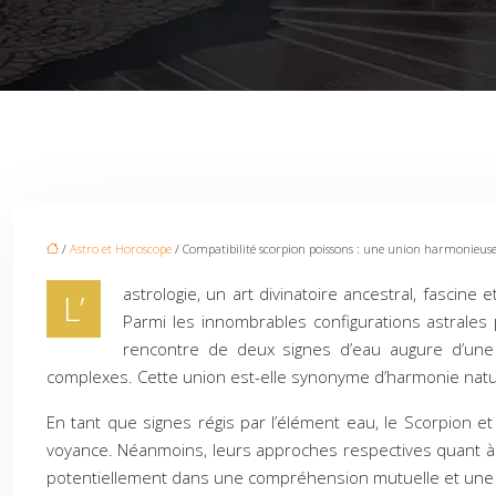
/
Astro et Horoscope
/ Compatibilité scorpion poissons : une union harmonieus
astrologie, un art divinatoire ancestral, fascin
L’
Parmi les innombrables configurations astrales p
rencontre de deux signes d’eau augure d’une 
complexes. Cette union est-elle synonyme d’harmonie nature
En tant que signes régis par l’élément eau, le Scorpion e
voyance. Néanmoins, leurs approches respectives quant à la
potentiellement dans une compréhension mutuelle et une ac